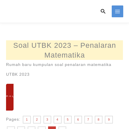
Skip
Search
to
content
Soal UTBK 2023 – Penalaran
Matematika
Rumah baru kumpulan soal penalaran matematika
UTBK 2023
BAHAS SOAL PM UTBK 2023
Pages:
1
2
3
4
5
6
7
8
9