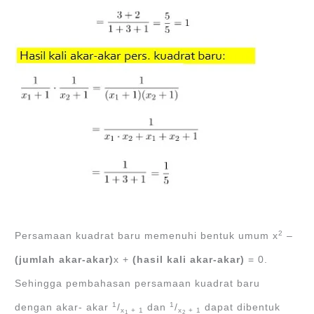
2
Persamaan kuadrat baru memenuhi bentuk umum x
‒
(jumlah akar-akar)
x +
(hasil kali akar-akar)
= 0.
Sehingga pembahasan persamaan kuadrat baru
1
1
dengan akar- akar
/
dan
/
dapat dibentuk
x
+ 1
x
+ 1
1
2