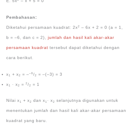
E. 5x
‒ x + 5 = 0
Pembahasan:
2
Diketahui persamaan kuadrat: 2x
‒ 6x + 2 = 0 (a = 1,
b = ‒6, dan c = 2),
jumlah dan hasil kali akar-akar
persamaan kuadrat
tersebut dapat diketahui dengan
cara berikut.
‒6
x
+ x
= ‒
/
= ‒(‒3) = 3
1
2
2
2
x
· x
=
/
= 1
1
2
2
Nilai x
+ x
dan x
· x
selanjutnya digunakan untuk
1
2
1
2
menentukan jumlah dan hasil kali akar-akar persamaan
kuadrat yang baru.