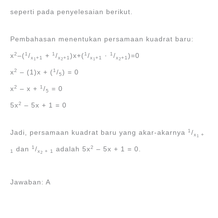
seperti pada penyelesaian berikut.
Pembahasan menentukan persamaan kuadrat baru:
2
1
1
1
1
x
‒(
/
+
/
)x+(
/
·
/
)=0
x
+1
x
+1
x
+1
x
+1
1
2
1
2
2
1
x
‒ (1)x + (
/
) = 0
5
2
1
x
‒ x +
/
= 0
5
2
5x
‒ 5x + 1 = 0
1
Jadi, persamaan kuadrat baru yang akar-akarnya
/
x
+
1
1
2
dan
/
adalah 5x
‒ 5x + 1 = 0.
1
x
+ 1
2
Jawaban: A