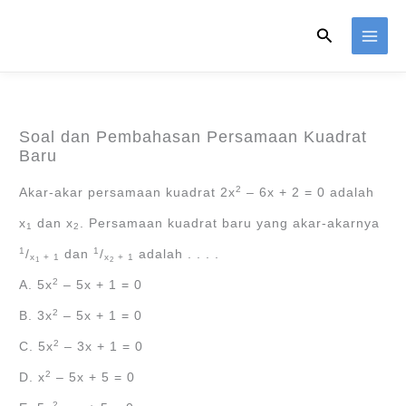
Skip
Search
to
content
Soal dan Pembahasan Persamaan Kuadrat
Baru
2
Akar-akar persamaan kuadrat 2x
‒ 6x + 2 = 0 adalah
x
dan x
. Persamaan kuadrat baru yang akar-akarnya
1
2
1
1
/
dan
/
adalah . . . .
x
+ 1
x
+ 1
1
2
2
A. 5x
‒ 5x + 1 = 0
2
B. 3x
‒ 5x + 1 = 0
2
C. 5x
‒ 3x + 1 = 0
2
D. x
‒ 5x + 5 = 0
2