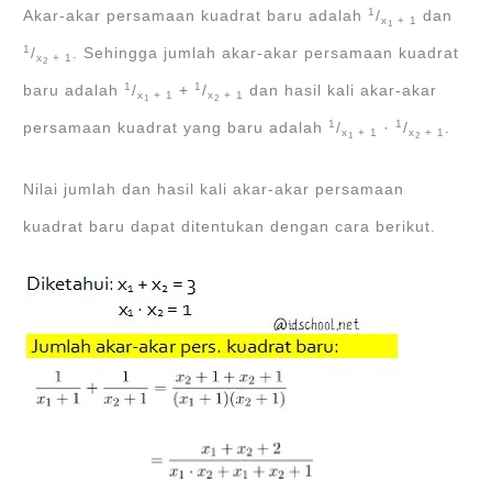
1
Akar-akar persamaan kuadrat baru adalah
/
dan
x
+ 1
1
1
/
. Sehingga jumlah akar-akar persamaan kuadrat
x
+ 1
2
1
1
baru adalah
/
+
/
dan hasil kali akar-akar
x
+ 1
x
+ 1
1
2
1
1
persamaan kuadrat yang baru adalah
/
·
/
.
x
+ 1
x
+ 1
1
2
Nilai jumlah dan hasil kali akar-akar persamaan
kuadrat baru dapat ditentukan dengan cara berikut.