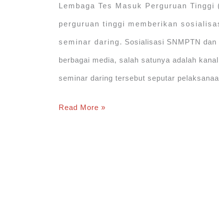
Lembaga Tes Masuk Perguruan Tinggi
perguruan tinggi memberikan sosiali
seminar daring. Sosialisasi SNMPTN dan
berbagai media, salah satunya adalah kanal
seminar daring tersebut seputar pelaksan
[INFO]
Read More »
SNMPTN
dan
UTBK-
SBMPTN
2021