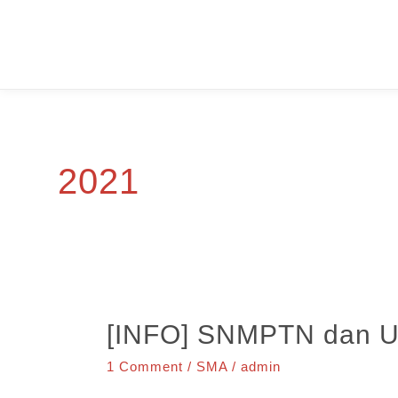
Skip
to
content
2021
[INFO] SNMPTN dan 
1 Comment
/
SMA
/
admin