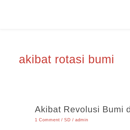
Skip
to
content
akibat rotasi bumi
Akibat Revolusi Bumi 
1 Comment
/
SD
/
admin