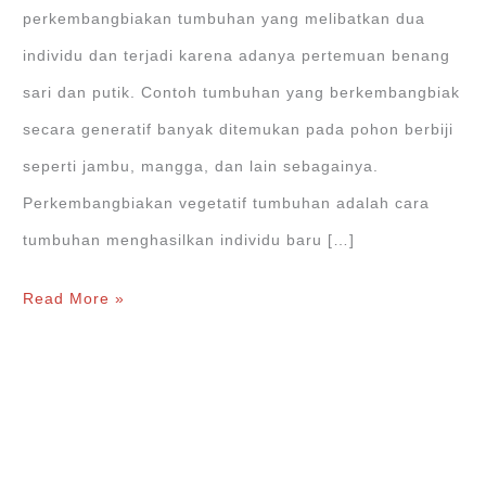
perkembangbiakan tumbuhan yang melibatkan dua
individu dan terjadi karena adanya pertemuan benang
sari dan putik. Contoh tumbuhan yang berkembangbiak
secara generatif banyak ditemukan pada pohon berbiji
seperti jambu, mangga, dan lain sebagainya.
Perkembangbiakan vegetatif tumbuhan adalah cara
tumbuhan menghasilkan individu baru […]
Perkembangbiakan
Read More »
Vegetatif
Tumbuhan
Secara
Alami
dan