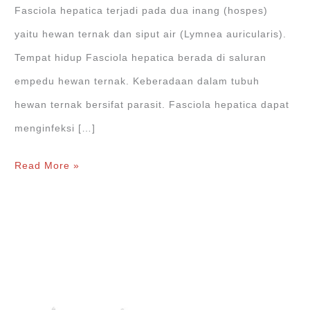
Fasciola hepatica terjadi pada dua inang (hospes)
yaitu hewan ternak dan siput air (Lymnea auricularis).
Tempat hidup Fasciola hepatica berada di saluran
empedu hewan ternak. Keberadaan dalam tubuh
hewan ternak bersifat parasit. Fasciola hepatica dapat
menginfeksi […]
Daur
Read More »
Hidup
Fasciola
hepatica
(Cacing
Hati)
+Contoh