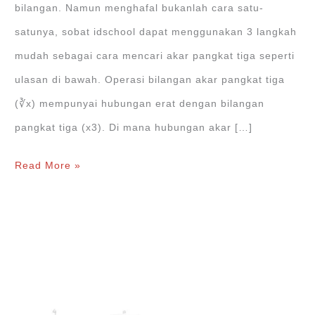
bilangan. Namun menghafal bukanlah cara satu-
satunya, sobat idschool dapat menggunakan 3 langkah
mudah sebagai cara mencari akar pangkat tiga seperti
ulasan di bawah. Operasi bilangan akar pangkat tiga
(∛x) mempunyai hubungan erat dengan bilangan
pangkat tiga (x3). Di mana hubungan akar […]
Cara
Read More »
Mencari
Akar
Pangkat
Tiga
Melalui
3