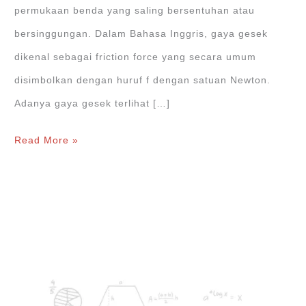
permukaan benda yang saling bersentuhan atau
bersinggungan. Dalam Bahasa Inggris, gaya gesek
dikenal sebagai friction force yang secara umum
disimbolkan dengan huruf f dengan satuan Newton.
Adanya gaya gesek terlihat […]
Rumus
Read More »
Gaya
Gesek
Statis
dan
Kinetis,
serta
Contoh