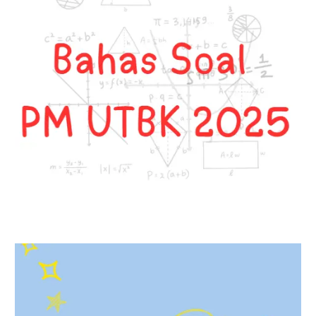
Penggunannya