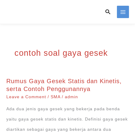
Skip
Search
to
content
contoh soal gaya gesek
Rumus Gaya Gesek Statis dan Kinetis,
serta Contoh Penggunannya
Leave a Comment
/
SMA
/
admin
Ada dua jenis gaya gesek yang bekerja pada benda
yaitu gaya gesek statis dan kinetis. Definisi gaya gesek
diartikan sebagai gaya yang bekerja antara dua