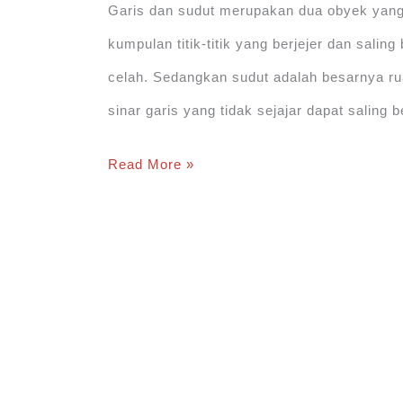
Garis dan sudut merupakan dua obyek yang 
kumpulan titik-titik yang berjejer dan salin
celah. Sedangkan sudut adalah besarnya ru
sinar garis yang tidak sejajar dapat salin
Garis
Read More »
dan
Sudut
+
Contoh
Soal
Garis
dan