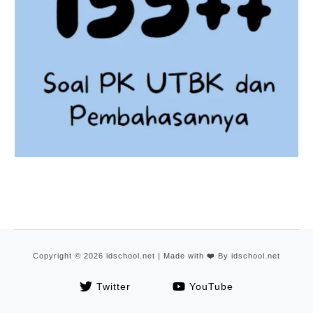
Copyright © 2026 idschool.net | Made with
❤️
By idschool.net
Twitter
YouTube