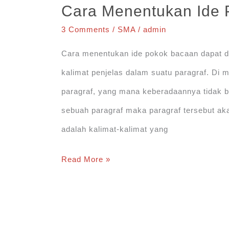
Cara Menentukan Ide 
dari
3 Comments
/
SMA
/
admin
Suatu
Cara menentukan ide pokok bacaan dapat d
Paragraf
kalimat penjelas dalam suatu paragraf. Di 
paragraf, yang mana keberadaannya tidak bi
sebuah paragraf maka paragraf tersebut ak
adalah kalimat-kalimat yang
Cara
Read More »
Menentukan
Ide
Pokok