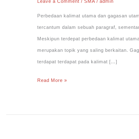
Leave a Comment
/
SMA
/
admin
Perbedaan kalimat utama dan gagasan utam
tercantum dalam sebuah paragraf, sementar
Meskipun terdepat perbedaan kalimat utam
merupakan topik yang saling berkaitan. G
terdapat terdapat pada kalimat […]
Perbedaan
Read More »
Kalimat
Utama
dan
Gagasan
Utama