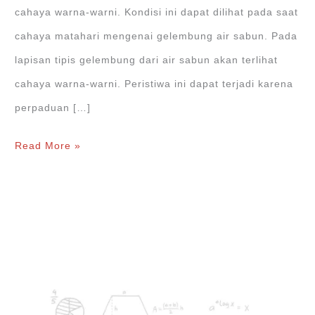
cahaya warna-warni. Kondisi ini dapat dilihat pada saat
cahaya matahari mengenai gelembung air sabun. Pada
lapisan tipis gelembung dari air sabun akan terlihat
cahaya warna-warni. Peristiwa ini dapat terjadi karena
perpaduan […]
Rumus
Read More »
Pola
Terang/Gelap
pada
Interferensi
Cahaya
oleh
Lapisan