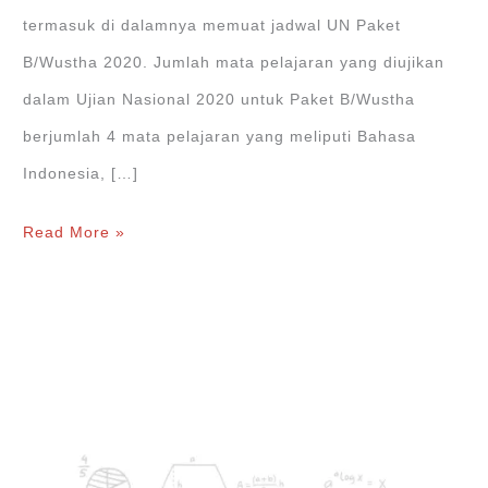
termasuk di dalamnya memuat jadwal UN Paket
B/Wustha 2020. Jumlah mata pelajaran yang diujikan
dalam Ujian Nasional 2020 untuk Paket B/Wustha
berjumlah 4 mata pelajaran yang meliputi Bahasa
Indonesia, […]
Jadwal
Read More »
UN
Paket
B/Wustha
2020