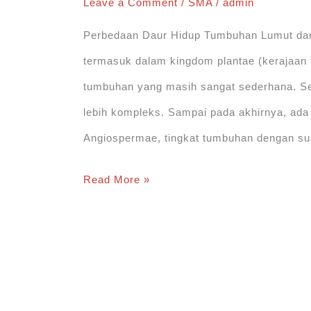
Leave a Comment
/
SMA
/
admin
Perbedaan Daur Hidup Tumbuhan Lumut da
termasuk dalam kingdom plantae (kerajaan 
tumbuhan yang masih sangat sederhana. Se
lebih kompleks. Sampai pada akhirnya, a
Angiospermae, tingkat tumbuhan dengan su
Perbedaan
Read More »
Daur
Hidup
Tumbuhan
Lumut
dan