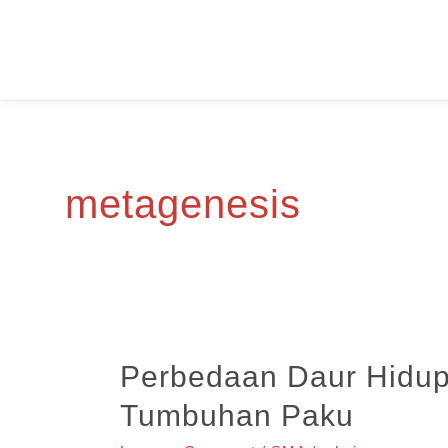
Skip
to
content
metagenesis
Perbedaan Daur Hidu
Tumbuhan Paku