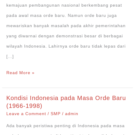
kemajuan pembangunan nasional berkembang pesat
pada awal masa orde baru. Namun orde baru juga
mewariskan banyak masalah pada akhir pemerintahan
yang diwarnai dengan demonstrasi besar di berbagai
wilayah Indonesia. Lahirnya orde baru tidak lepas dari
[…]
4
Read More »
Langkah
Penataan
Kondisi Indonesia pada Masa Orde Baru
Stabilitas
(1966-1998)
Politik
Leave a Comment
/
SMP
/
admin
pada
Ada banyak peristiwa penting di Indonesia pada masa
Masa