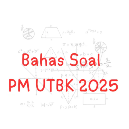
Orde
Baru
(1966-
1998)