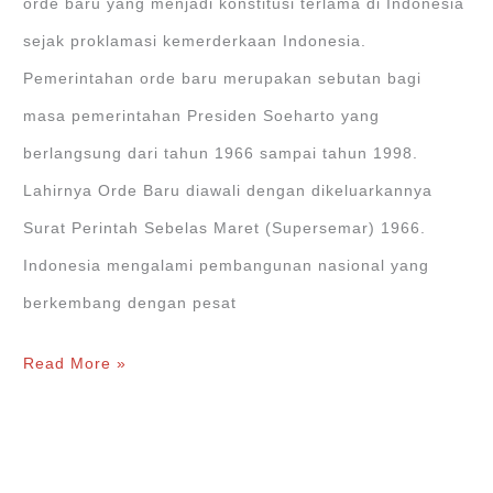
orde baru yang menjadi konstitusi terlama di Indonesia
Orde
sejak proklamasi kemerderkaan Indonesia.
Baru
Pemerintahan orde baru merupakan sebutan bagi
masa pemerintahan Presiden Soeharto yang
berlangsung dari tahun 1966 sampai tahun 1998.
Lahirnya Orde Baru diawali dengan dikeluarkannya
Surat Perintah Sebelas Maret (Supersemar) 1966.
Indonesia mengalami pembangunan nasional yang
berkembang dengan pesat
Kondisi
Read More »
Indonesia
pada
Masa