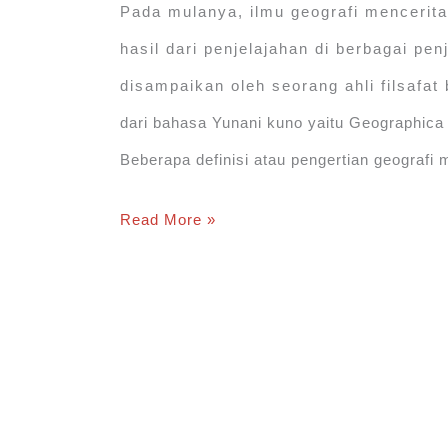
Pada mulanya, ilmu geografi mencerit
hasil dari penjelajahan di berbagai pen
disampaikan oleh seorang ahli filsafat b
dari bahasa Yunani kuno yaitu Geographica 
Beberapa definisi atau pengertian geografi 
Pengertian
Read More »
Geografi
Menurut
para
Ahli