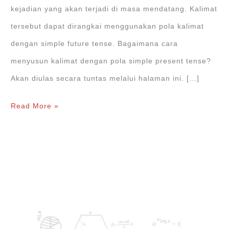
kejadian yang akan terjadi di masa mendatang. Kalimat
tersebut dapat dirangkai menggunakan pola kalimat
dengan simple future tense. Bagaimana cara
menyusun kalimat dengan pola simple present tense?
Akan diulas secara tuntas melalui halaman ini. […]
Simple
Read More »
Future
Tense:
Pengertian,
Rumus,
dan
Contoh
Kalimat