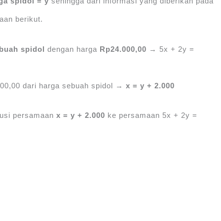
ga spidol = y
sehingga dari informasi yang diberikan pada
an berikut.
 buah spidol
dengan harga
Rp24.000,00
→ 5x + 2y =
00,00 dari harga sebuah spidol →
x = y + 2.000
tusi persamaan
x = y + 2.000
ke persamaan 5x + 2y =