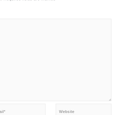
l*
Website