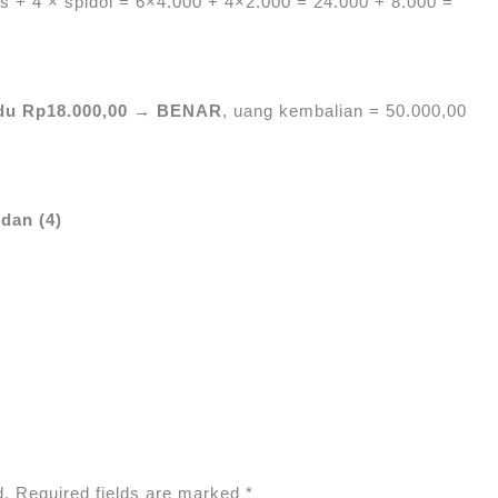
is + 4 × spidol = 6×4.000 + 4×2.000 = 24.000 + 8.000 =
edu Rp18.000,00 → BENAR
, uang kembalian = 50.000,00
 dan (4)
d.
Required fields are marked
*