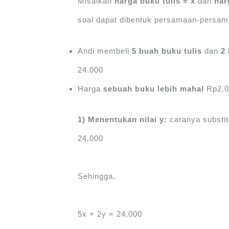
Misalkan
harga buku tulis = x
dan
har
soal dapat dibentuk persamaan-persama
Andi membeli
5 buah buku tulis
dan
2
24.000
Harga
sebuah buku
lebih mahal
Rp2.0
1) Menentukan nilai y:
caranya substi
24.000
Sehingga,
5x + 2y = 24.000