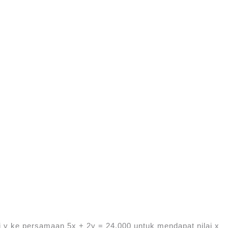
lai y ke persamaan 5x + 2y = 24.000 untuk mendapat nilai x