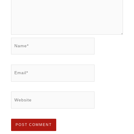
Name*
Email*
Website