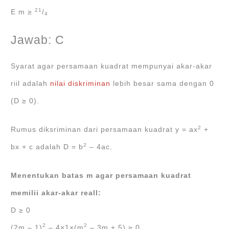
21
E m ≥
/
4
Jawab: C
Syarat agar persamaan kuadrat mempunyai akar-akar
riil adalah
nilai diskriminan
lebih besar sama dengan 0
(D ≥ 0).
2
Rumus diksriminan dari persamaan kuadrat y = ax
+
2
bx + c adalah D = b
‒ 4ac.
Menentukan batas m agar persamaan kuadrat
memilii akar-akar reall:
D ≥ 0
2
2
(2m ‒ 1)
‒ 4×1×(m
‒ 3m + 5) ≥ 0