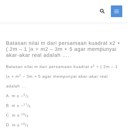
Skip
Search
to
content
Batasan nilai m dari persamaan kuadrat x2 +
( 2m – 1 )x + m2 – 3m + 5 agar mempunyai
akar-akar real adalah ….
2
Batasan nilai m dari persamaan kuadrat x
+ ( 2m – 1
2
)x + m
– 3m + 5 agar mempunyai akar-akar real
adalah ….
5
A. m ≥ ‒
/
2
17
B. m ≥ ‒
/
8
19
C. m ≥
/
8
19
D. m ≥
/
5