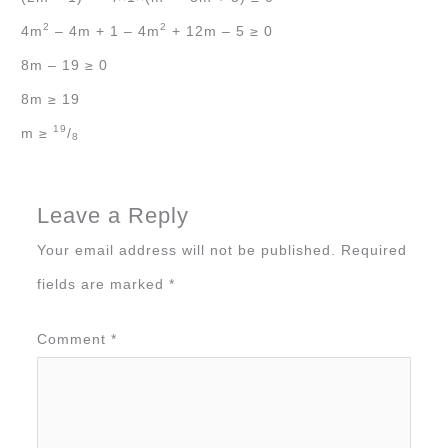
2
2
4m
‒ 4m + 1 ‒ 4m
+ 12m ‒ 5 ≥ 0
8m ‒ 19 ≥ 0
8m ≥ 19
19
m ≥
/
8
Leave a Reply
Your email address will not be published.
Required
fields are marked
*
Comment
*