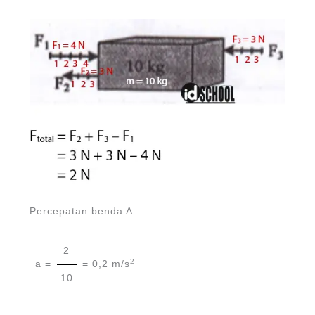
Percepatan benda A:
2
2
a =
= 0,2 m/s
10