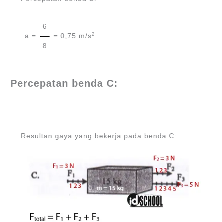
6
2
a =
= 0,75 m/s
8
Percepatan benda C:
Resultan gaya yang bekerja pada benda C: