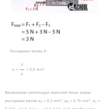
Percepatan benda D:
3
2
a =
= 0,6 m/s
5
Berdasarkan perhitungan diperoleh besar empat
2
2
percepatan benda a
= 0,2 m/s
; a
= 0,75 m/s
; a
=
A
B
C
2
2