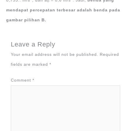
0,733.. m/s
; dan a
= 0,6 m/s
. Jadi,
benda yang
D
mendapat percepatan terbesar adalah benda pada
gambar pilihan B.
Leave a Reply
Your email address will not be published.
Required
fields are marked
*
Comment
*