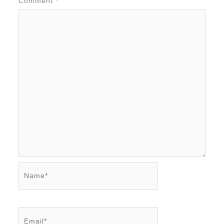
Comment
*
Name*
Email*