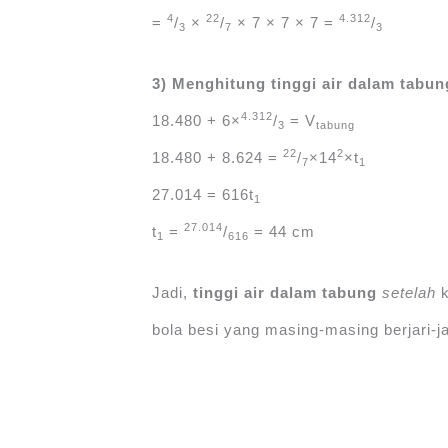
4
22
4.312
=
/
×
/
× 7 × 7 × 7 =
/
3
7
3
3) Menghitung tinggi air dalam tabu
4.312
18.480 + 6×
/
= V
3
tabung
22
2
18.480 + 8.624 =
/
×14
×t
7
1
27.014 = 616t
1
27.014
t
=
/
= 44 cm
1
616
Jadi,
tinggi air dalam tabung
setelah
k
bola besi yang masing-masing berjari-j