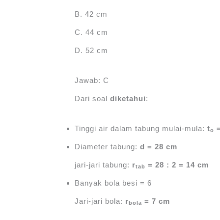
B. 42 cm
C. 44 cm
D. 52 cm
Jawab: C
Dari soal
diketahui
:
Tinggi air dalam tabung mulai-mula:
t
=
o
Diameter tabung:
d = 28 cm
jari-jari tabung:
r
= 28 : 2 = 14 cm
tab
Banyak bola besi = 6
Jari-jari bola:
r
= 7 cm
bola