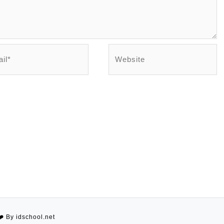
l*
Website
❤️
By idschool.net