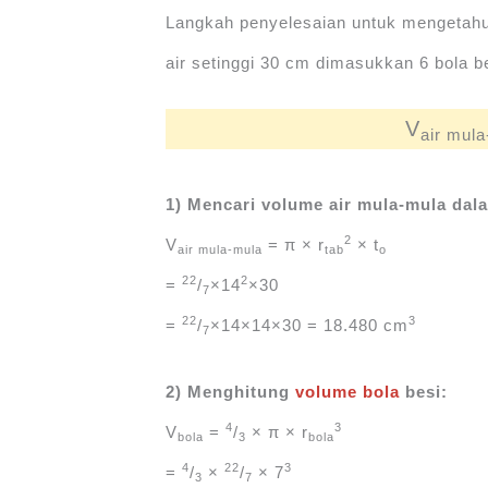
Langkah penyelesaian untuk mengetahui
air setinggi 30 cm dimasukkan 6 bola 
V
air mul
1) Mencari volume air mula-mula dal
2
V
= π × r
× t
air mula-mula
tab
o
22
2
=
/
×14
×30
7
22
3
=
/
×14×14×30 = 18.480 cm
7
2) Menghitung
volume bola
besi:
4
3
V
=
/
× π × r
bola
3
bola
4
22
3
=
/
×
/
× 7
3
7