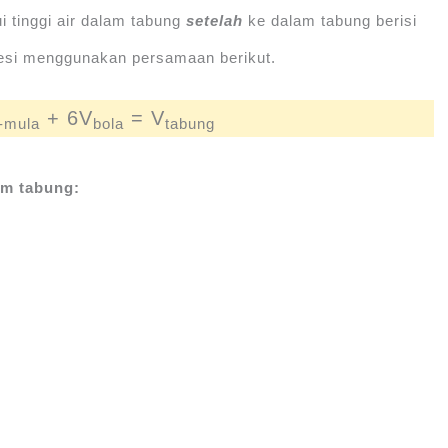
 tinggi air dalam tabung
setelah
ke dalam tabung berisi
besi menggunakan persamaan berikut.
+ 6V
= V
a-mula
bola
tabung
am tabung: