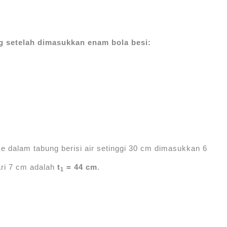
ng setelah dimasukkan enam bola besi:
e dalam tabung berisi air setinggi 30 cm dimasukkan 6
ari 7 cm adalah
t
= 44 cm
.
1