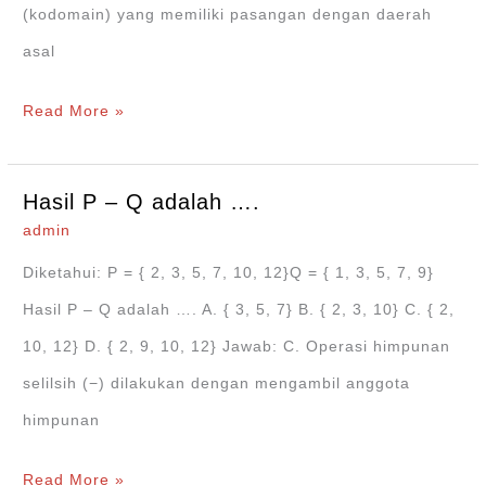
(kodomain) yang memiliki pasangan dengan daerah
asal
Daerah
Read More »
hasil
dari
Hasil P – Q adalah ….
relasi
admin
tersebut
Diketahui: P = { 2, 3, 5, 7, 10, 12}Q = { 1, 3, 5, 7, 9}
adalah….
Hasil P – Q adalah …. A. { 3, 5, 7} B. { 2, 3, 10} C. { 2,
10, 12} D. { 2, 9, 10, 12} Jawab: C. Operasi himpunan
selilsih (−) dilakukan dengan mengambil anggota
himpunan
Hasil
Read More »