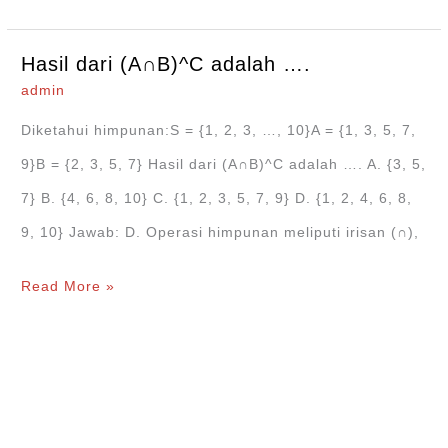
acara
kerja
Hasil dari (A∩B)^C adalah ….
bakti
admin
kebersihan
Diketahui himpunan:S = {1, 2, 3, …, 10}A = {1, 3, 5, 7,
kelas
9}B = {2, 3, 5, 7} Hasil dari (A∩B)^C adalah …. A. {3, 5,
dan
7} B. {4, 6, 8, 10} C. {1, 2, 3, 5, 7, 9} D. {1, 2, 4, 6, 8,
lingkungan
9, 10} Jawab: D. Operasi himpunan meliputi irisan (∩),
….
Hasil
Read More »
dari
(A∩B)^C
adalah
….