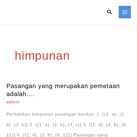
Skip
Search
to
content
himpunan
Pasangan yang merupakan pemetaan
adalah….
admin
Perhatikan himpunan pasangan berikut: 1. {(1, a), (2,
b), (3, b)} 2. {(1, a), (1, b), (3, c)} 3. {(2, 4), (4, 8), (6,
12)} 4. {(2, 4), (2, 8), (6, 12)} Pasangan yang