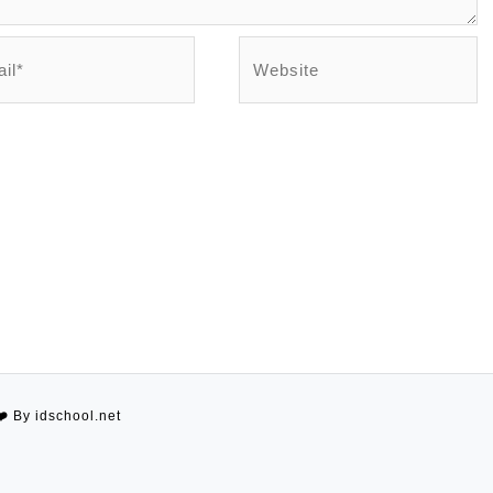
l*
Website
❤️
By idschool.net