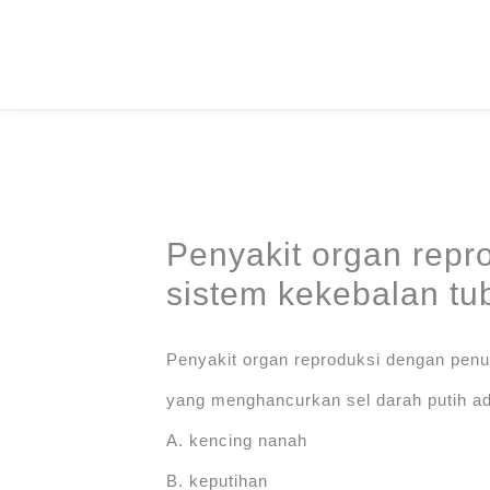
Skip
to
content
Penyakit organ rep
sistem kekebalan tu
Penyakit organ reproduksi dengan penu
yang menghancurkan sel darah putih a
A. kencing nanah
B. keputihan