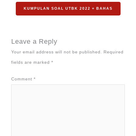
KUMPULAN SOAL UTBK 2022 + BAHAS
Leave a Reply
Your email address will not be published.
Required
fields are marked
*
Comment
*