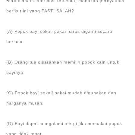
Berdasarkan informasi tersebut, manakah pernyataan
berikut ini yang PASTI SALAH?
(A) Popok bayi sekali pakai harus diganti secara
berkala.
(B) Orang tua disarankan memilih popok kain untuk
bayinya.
(C) Popok bayi sekali pakai mudah digunakan dan
harganya murah.
(D) Bayi dapat mengalami alergi jika memakai popok
yang tidak tepat.