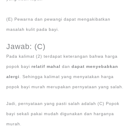
(E) Pewarna dan pewangi dapat mengakibatkan
masalah kulit pada bayi.
Jawab: (C)
Pada kalimat (2) terdapat keterangan bahwa harga
popok bayi
relatif mahal
dan
dapat menyebabkan
alergi
. Sehingga kalimat yang menyatakan harga
popok bayi murah merupakan pernyataan yang salah.
Jadi, pernyataan yang pasti salah adalah (C) Popok
bayi sekali pakai mudah digunakan dan harganya
murah.