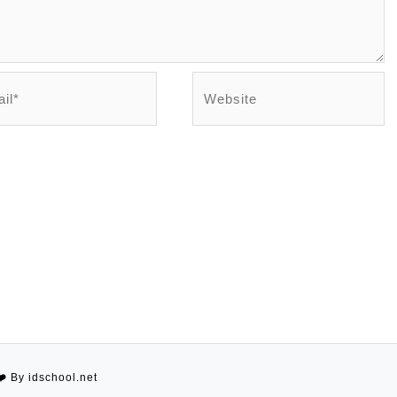
l*
Website
❤️
By idschool.net