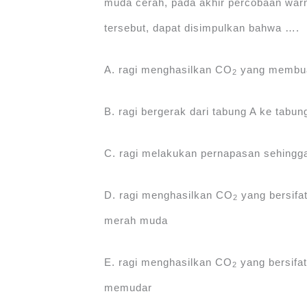
muda cerah, pada akhir percobaan war
tersebut, dapat disimpulkan bahwa ….
A. ragi menghasilkan CO
yang membuat
2
B. ragi bergerak dari tabung A ke tab
C. ragi melakukan pernapasan sehingg
D. ragi menghasilkan CO
yang bersifa
2
merah muda
E. ragi menghasilkan CO
yang bersifa
2
memudar