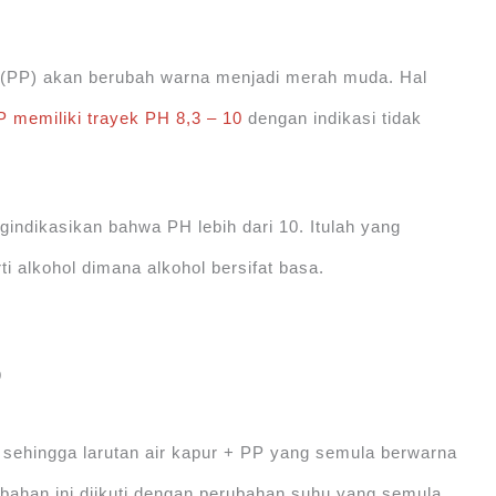
in (PP) akan berubah warna menjadi merah muda. Hal
P memiliki trayek PH 8,3 – 10
dengan indikasi tidak
indikasikan bahwa PH lebih dari 10. Itulah yang
i alkohol dimana alkohol bersifat basa.
O
s sehingga larutan air kapur + PP yang semula berwarna
bahan ini diikuti dengan perubahan suhu yang semula