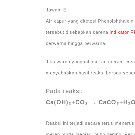
Jawab: E
Air kapur yang ditetesi Phenolphthale
tersebut disebabkan karena
indikator P
berwarna hingga berwarna.
Jika warna yang dihasilkan merah, meng
menyebabkan hasil reaksi berbau sepert
Pada reaksi:
Ca(OH)₂+CO₂ → CaCO₃+H₂
Reaksi ini terjadi secara terus meneru
merah muda menjadi putih bening. Peru