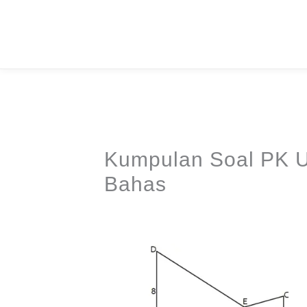
Skip
to
content
Kumpulan Soal PK U
Bahas