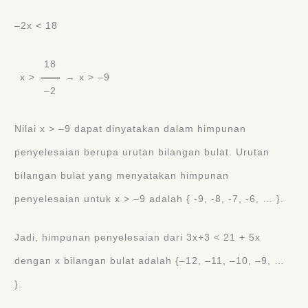
‒2x < 18
18
x >
→ x > ‒9
‒2
Nilai x > ‒9 dapat dinyatakan dalam himpunan
penyelesaian berupa urutan bilangan bulat. Urutan
bilangan bulat yang menyatakan himpunan
penyelesaian untuk x > ‒9 adalah { -9, -8, -7, -6, … }.
Jadi, himpunan penyelesaian dari 3x+3 < 21 + 5x
dengan x bilangan bulat adalah {‒12, ‒11, ‒10, ‒9, …
}.