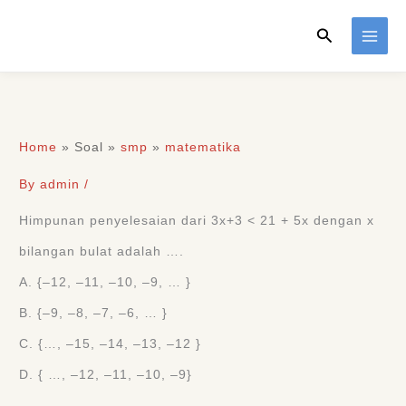
Skip
Search
to
content
Home
»
Soal
»
smp
»
matematika
By
admin
/
Himpunan penyelesaian dari 3x+3 < 21 + 5x dengan x
bilangan bulat adalah ….
A. {‒12, ‒11, ‒10, ‒9, … }
B. {‒9, ‒8, ‒7, ‒6, … }
C. {…, ‒15, ‒14, ‒13, ‒12 }
D. { …, ‒12, ‒11, ‒10, ‒9}