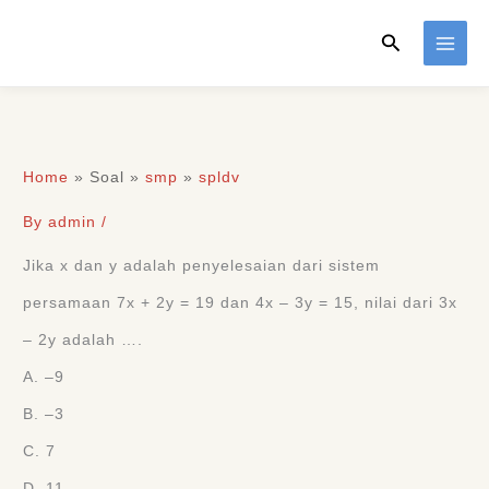
Skip
Search
to
content
Home
»
Soal
»
smp
»
spldv
By
admin
/
Jika x dan y adalah penyelesaian dari sistem
persamaan 7x + 2y = 19 dan 4x ‒ 3y = 15, nilai dari 3x
‒ 2y adalah ….
A. ‒9
B. ‒3
C. 7
D. 11