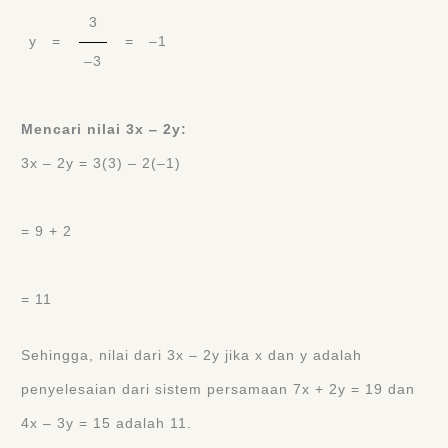
3
y =
= –1
–3
Mencari nilai 3x ‒ 2y:
3x ‒ 2y = 3(3) ‒ 2(‒1)
= 9 + 2
= 11
Sehingga, nilai dari 3x ‒ 2y jika x dan y adalah
penyelesaian dari sistem persamaan 7x + 2y = 19 dan
4x ‒ 3y = 15 adalah 11.