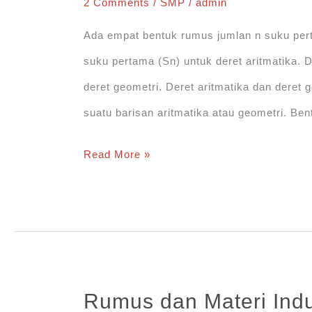
2 Comments
/
SMP
/
admin
Ada empat bentuk rumus jumlan n suku pert
suku pertama (Sn) untuk deret aritmatika.
deret geometri. Deret aritmatika dan deret
suatu barisan aritmatika atau geometri. Ben
Rumus
Read More »
Jumlah
n
Suku
Pertama
(Sn)
Rumus dan Materi Ind
Deret