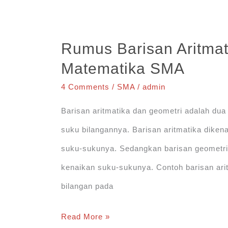
(Matematika
Kelas
Rumus Barisan Aritmat
XI)
Matematika SMA
dan
4 Comments
/
SMA
/
admin
Contoh
Soalnya
Barisan aritmatika dan geometri adalah dua
suku bilangannya. Barisan aritmatika dikena
suku-sukunya. Sedangkan barisan geometri 
kenaikan suku-sukunya. Contoh barisan arit
bilangan pada
Rumus
Read More »