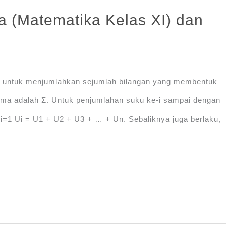
ma (Matematika Kelas XI) dan
n untuk menjumlahkan sejumlah bilangan yang membentuk
igma adalah Ʃ. Untuk penjumlahan suku ke-i sampai dengan
ni=1 Ui = U1 + U2 + U3 + … + Un. Sebaliknya juga berlaku,