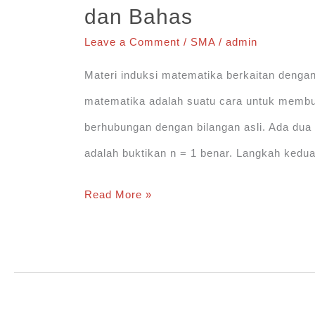
dan Bahas
Aritmatika
Leave a Comment
/
SMA
/
admin
dan
Geometri
Materi induksi matematika berkaitan denga
matematika adalah suatu cara untuk membu
berhubungan dengan bilangan asli. Ada dua
adalah buktikan n = 1 benar. Langkah kedua
Rumus
Read More »
dan
Materi
Induksi
Matematika