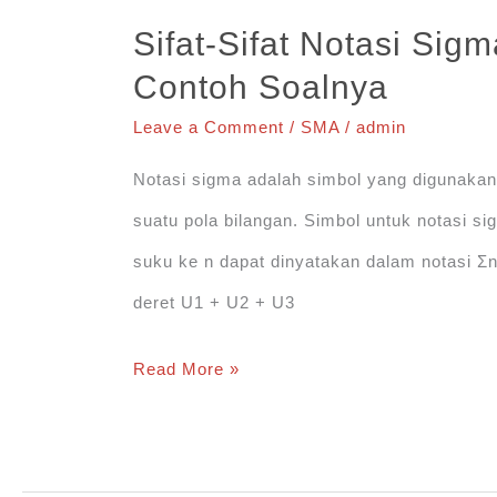
+Contoh
Sifat-Sifat Notasi Sig
Soal
Contoh Soalnya
dan
Leave a Comment
/
SMA
/
admin
Bahas
Notasi sigma adalah simbol yang digunaka
suatu pola bilangan. Simbol untuk notasi s
suku ke n dapat dinyatakan dalam notasi Ʃ
deret U1 + U2 + U3
Sifat-
Read More »
Sifat
Notasi
Sigma