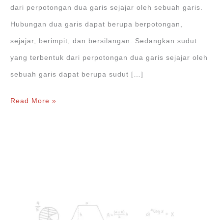
dari perpotongan dua garis sejajar oleh sebuah garis.
Hubungan dua garis dapat berupa berpotongan,
sejajar, berimpit, dan bersilangan. Sedangkan sudut
yang terbentuk dari perpotongan dua garis sejajar oleh
sebuah garis dapat berupa sudut […]
Hubungan
Read More »
Antar
Dua
Garis
dan
Sudut
yang
Terbentuk