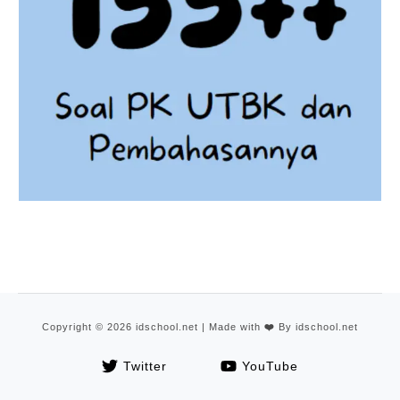
Copyright © 2026 idschool.net | Made with
❤️
By idschool.net
Twitter
YouTube