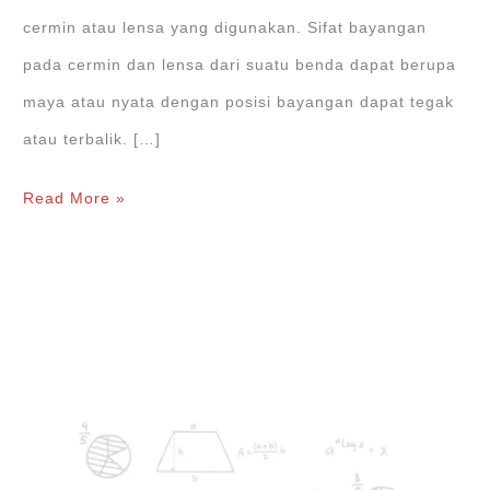
cermin atau lensa yang digunakan. Sifat bayangan
pada cermin dan lensa dari suatu benda dapat berupa
maya atau nyata dengan posisi bayangan dapat tegak
atau terbalik. […]
Sifat
Read More »
Bayangan
pada
Cermin
dan
Lensa