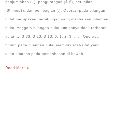
penjumlahan (+), pengurangan ($-$), perkalian
(PLSV)
($\times$), dan pembagian (:). Operasi pada bilangan
bulat merupakan perhitungan yang melibatkan bilangan
bulat. Anggota bilangan bulat jumlahnya tidak terbatas,
yaitu …, $-3$, $-2$, $-1$, 0, 1, 2, 3, …. Operasai
hitung pada bilangan bulat memiliki sifat-sifat yang
akan dibahas pada pembahasan di bawah.
Operasi
Read More »
pada
Bilangan
Bulat