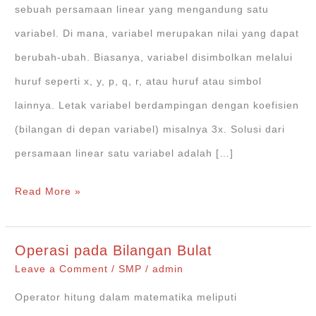
sebuah persamaan linear yang mengandung satu
variabel. Di mana, variabel merupakan nilai yang dapat
berubah-ubah. Biasanya, variabel disimbolkan melalui
huruf seperti x, y, p, q, r, atau huruf atau simbol
lainnya. Letak variabel berdampingan dengan koefisien
(bilangan di depan variabel) misalnya 3x. Solusi dari
persamaan linear satu variabel adalah […]
Cara
Read More »
Menyelesaikan
Persamaan
Operasi pada Bilangan Bulat
Linear
Leave a Comment
/
SMP
/
admin
Satu
Operator hitung dalam matematika meliputi
Variabel