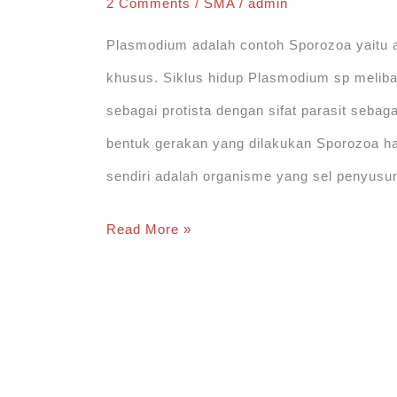
2 Comments
/
SMA
/
admin
Plasmodium adalah contoh Sporozoa yaitu an
khusus. Siklus hidup Plasmodium sp meliba
sebagai protista dengan sifat parasit sebag
bentuk gerakan yang dilakukan Sporozoa h
sendiri adalah organisme yang sel penyusu
Siklus
Read More »
Hidup
Plasmodium sp
(Penyebab
Penyakit
Malaria)