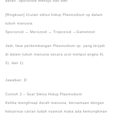
darah. Sporozoid menuju hati dan
[Ringksan] Urutan siklus hidup
Plasmodium sp
dalam
tubuh manusia:
Sporozoid → Merozoid → Tropozoid →Gametosit
Jadi, fase perkembangan
Plasmodium sp.
yang terjadi
di dalam tubuh manusia secara urut meliput angka 4),
3), dan 1).
Jawaban: D
Contoh 2 – Soal Siklus Hidup Plasmodium
Ketika menghisap darah manusia, bersamaan dengan
keluarnya cairan ludah nyamuk maka ada kemungkinan