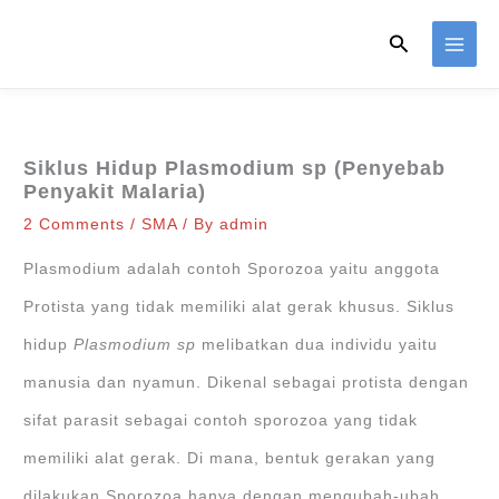
Skip
Search
to
content
Siklus Hidup Plasmodium sp (Penyebab
Penyakit Malaria)
2 Comments
/
SMA
/ By
admin
Plasmodium adalah contoh Sporozoa yaitu anggota
Protista yang tidak memiliki alat gerak khusus. Siklus
hidup
Plasmodium sp
melibatkan dua individu yaitu
manusia dan nyamun. Dikenal sebagai protista dengan
sifat parasit sebagai contoh sporozoa yang tidak
memiliki alat gerak. Di mana, bentuk gerakan yang
dilakukan Sporozoa hanya dengan mengubah-ubah