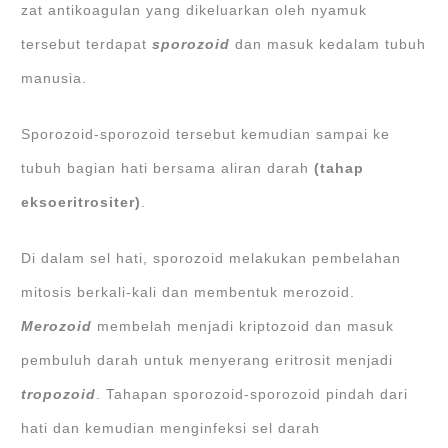
zat antikoagulan yang dikeluarkan oleh nyamuk
tersebut terdapat
sporozoi
d
dan masuk kedalam tubuh
manusia.
Sporozoid-sporozoid tersebut kemudian sampai ke
tubuh bagian hati bersama aliran darah
(
tahap
eksoeritrositer
)
.
Di dalam sel hati, sporozoid melakukan pembelahan
mitosis berkali-kali dan membentuk merozoid.
Merozoi
d
membelah menjadi kriptozoid dan masuk
pembuluh darah untuk menyerang eritrosit menjadi
tropozoi
d
. Tahapan sporozoid-sporozoid pindah dari
hati dan kemudian menginfeksi sel darah