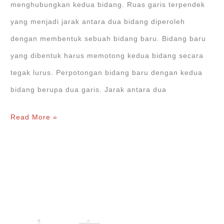
menghubungkan kedua bidang. Ruas garis terpendek
yang menjadi jarak antara dua bidang diperoleh
dengan membentuk sebuah bidang baru. Bidang baru
yang dibentuk harus memotong kedua bidang secara
tegak lurus. Perpotongan bidang baru dengan kedua
bidang berupa dua garis. Jarak antara dua
Jarak
Read More »
Bidang
ke
Bidang
pada
Dimensi
Tiga