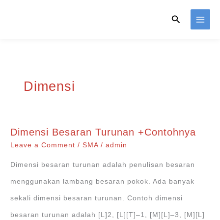
Skip
Search
to
content
Dimensi
Dimensi Besaran Turunan +Contohnya
Leave a Comment
/
SMA
/
admin
Dimensi besaran turunan adalah penulisan besaran
menggunakan lambang besaran pokok. Ada banyak
sekali dimensi besaran turunan. Contoh dimensi
besaran turunan adalah [L]2, [L][T]–1, [M][L]–3, [M][L]