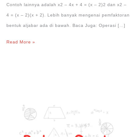
Contoh lainnya adalah x2 – 4x + 4 = (x – 2)2 dan x2 –
4 = (x – 2)(x + 2). Lebih banyak mengenai pemfaktoran
bentuk aljabar ada di bawah. Baca Juga: Operasi […]
Pemfaktoran
Read More »
Bentuk
Aljabar
dan
Contoh
Soalnya