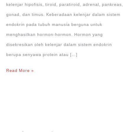
kelenjar hipofisis, tiroid, paratiroid, adrenal, pankreas,
gonad, dan timus. Keberadaan kelenjar dalam sistem
endokrin pada tubuh manusia berguna untuk
menghasilkan hormon-hormon. Hormon yang
disekresikan oleh kelenjar dalam sistem endokrin
berupa senyawa protein atau […]
Kelenjar
Read More »
dalam
Sistem
Endokrin
pada
Manusia