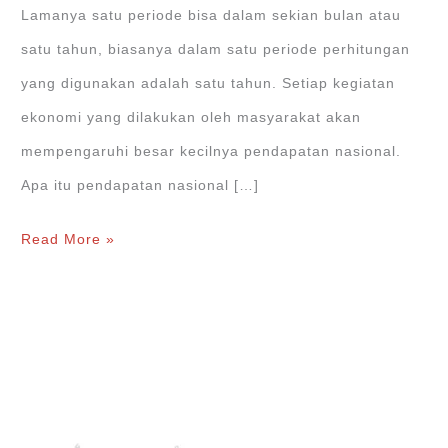
Lamanya satu periode bisa dalam sekian bulan atau
satu tahun, biasanya dalam satu periode perhitungan
yang digunakan adalah satu tahun. Setiap kegiatan
ekonomi yang dilakukan oleh masyarakat akan
mempengaruhi besar kecilnya pendapatan nasional.
Apa itu pendapatan nasional […]
Pendapatan
Read More »
Nasional:
GDP,
GNP,
NNP,
NNI,
PI,