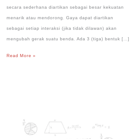
secara sederhana diartikan sebagai besar kekuatan
menarik atau mendorong. Gaya dapat diartikan
sebagai setiap interaksi (jika tidak dilawan) akan
mengubah gerak suatu benda. Ada 3 (tiga) bentuk […]
Hukum
Read More »
Newton
I,
II,
dan
III