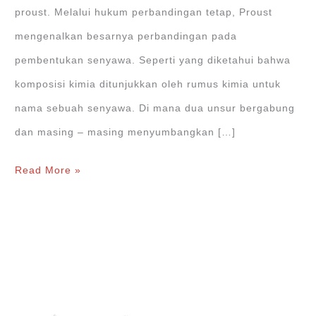
proust. Melalui hukum perbandingan tetap, Proust
mengenalkan besarnya perbandingan pada
pembentukan senyawa. Seperti yang diketahui bahwa
komposisi kimia ditunjukkan oleh rumus kimia untuk
nama sebuah senyawa. Di mana dua unsur bergabung
dan masing – masing menyumbangkan […]
Hukum
Read More »
Perbandingan
Tetap
(Hukum
Proust)