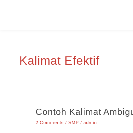
Skip
to
content
Kalimat Efektif
Contoh Kalimat Ambig
2 Comments
/
SMP
/
admin