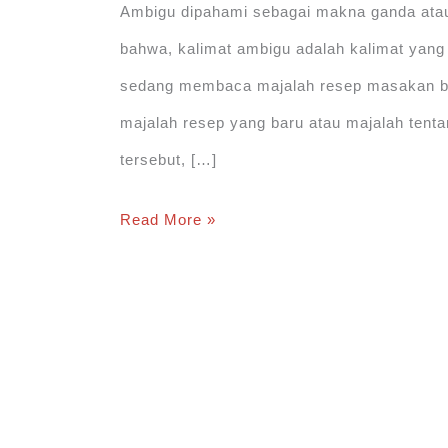
Ambigu dipahami sebagai makna ganda atau m
bahwa, kalimat ambigu adalah kalimat yang
sedang membaca majalah resep masakan ba
majalah resep yang baru atau majalah tent
tersebut, […]
Contoh
Read More »
Kalimat
Ambigu