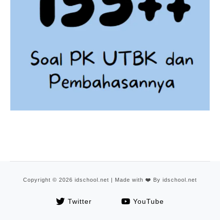
Copyright © 2026 idschool.net | Made with
❤️
By idschool.net
Twitter
YouTube