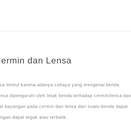
Cermin dan Lensa
sa timbul karena adanya cahaya yang mengenai benda
ensa dipengaruhi oleh letak benda terhadap cermin/lensa da
fat bayangan pada cermin dan lensa dari suatu benda dapat
gan dapat tegak atau terbalik.