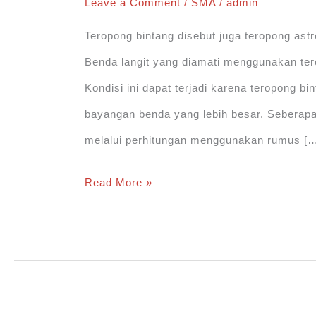
Leave a Comment
/
SMA
/
admin
Teropong bintang disebut juga teropong as
Benda langit yang diamati menggunakan terop
Kondisi ini dapat terjadi karena teropong 
bayangan benda yang lebih besar. Seberapa
melalui perhitungan menggunakan rumus [
Rumus
Read More »
Perbesaran
Teropong
Bintang
dan
Panjangnya