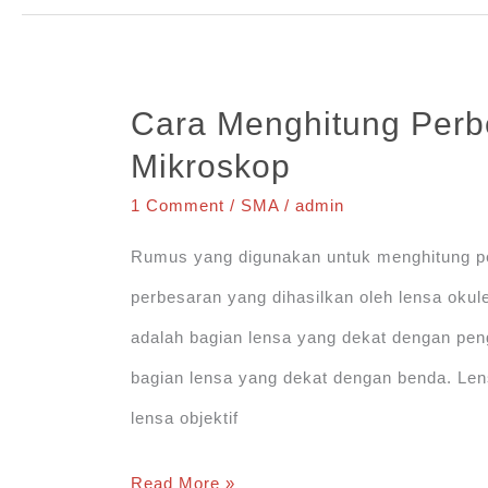
pada
Teropong/Teleskop
Cara Menghitung Perb
Mikroskop
1 Comment
/
SMA
/
admin
Rumus yang digunakan untuk menghitung pe
perbesaran yang dihasilkan oleh lensa okul
adalah bagian lensa yang dekat dengan pen
bagian lensa yang dekat dengan benda. Le
lensa objektif
Cara
Read More »