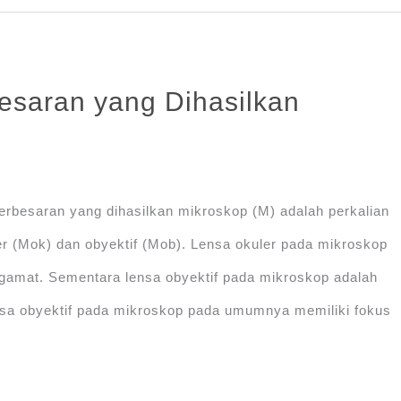
esaran yang Dihasilkan
rbesaran yang dihasilkan mikroskop (M) adalah perkalian
er (Mok) dan obyektif (Mob). Lensa okuler pada mikroskop
gamat. Sementara lensa obyektif pada mikroskop adalah
nsa obyektif pada mikroskop pada umumnya memiliki fokus