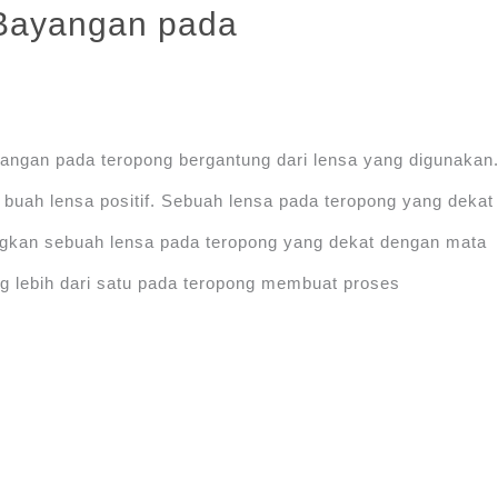
Bayangan pada
angan pada teropong bergantung dari lensa yang digunakan
ah lensa positif. Sebuah lensa pada teropong yang dekat
ngkan sebuah lensa pada teropong yang dekat dengan mata
ng lebih dari satu pada teropong membuat proses