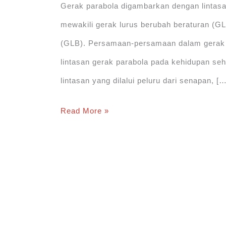
Gerak parabola digambarkan dengan lintas
mewakili gerak lurus berubah beraturan (G
(GLB). Persamaan-persamaan dalam gerak 
lintasan gerak parabola pada kehidupan seha
lintasan yang dilalui peluru dari senapan, […
Rumus
Read More »
Gerak
Parabola
dan
Keterangannya