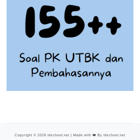
Copyright © 2026 idschool.net | Made with
❤️
By idschool.net