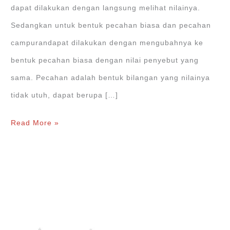
dapat dilakukan dengan langsung melihat nilainya.
Sedangkan untuk bentuk pecahan biasa dan pecahan
campurandapat dilakukan dengan mengubahnya ke
bentuk pecahan biasa dengan nilai penyebut yang
sama. Pecahan adalah bentuk bilangan yang nilainya
tidak utuh, dapat berupa […]
Cara
Read More »
Membandingkan
Nilai
Pecahan
Biasa
dan
Contohnya