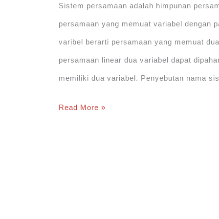
Sistem persamaan adalah himpunan persama
persamaan yang memuat variabel dengan pa
varibel berarti persamaan yang memuat dua 
persamaan linear dua variabel dapat dipa
memiliki dua variabel. Penyebutan nama s
Sistem
Read More »
Persamaan
Linear
Dua
Variabel
(SPLDV)