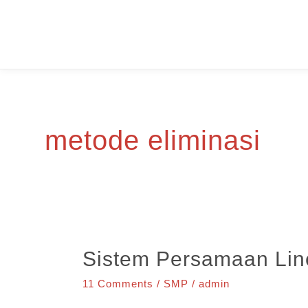
Skip
to
content
metode eliminasi
Sistem Persamaan Lin
11 Comments
/
SMP
/
admin