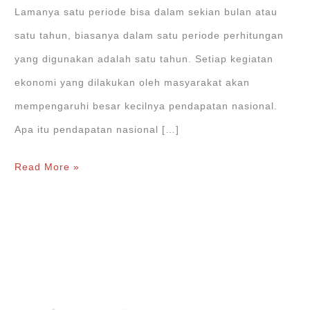
Lamanya satu periode bisa dalam sekian bulan atau
satu tahun, biasanya dalam satu periode perhitungan
yang digunakan adalah satu tahun. Setiap kegiatan
ekonomi yang dilakukan oleh masyarakat akan
mempengaruhi besar kecilnya pendapatan nasional.
Apa itu pendapatan nasional […]
Pendapatan
Read More »
Nasional:
GDP,
GNP,
NNP,
NNI,
PI,